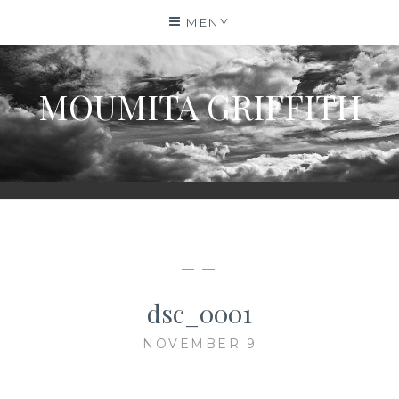
Hoppa
MENY
till
innehåll
MOUMITA GRIFFITH
— —
dsc_0001
NOVEMBER 9