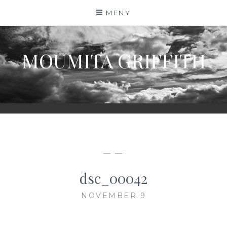
Hoppa
MENY
till
innehåll
MOUMITA GRIFFITH
— —
dsc_00042
NOVEMBER 9