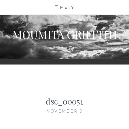
Hoppa
MENY
till
innehåll
MOUMITA GRIFFITH
— —
dsc_00051
NOVEMBER 9