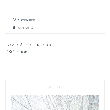
NOVEMBER 11
MOUMITA
Inläggsnavigering
FÖREGÅENDE INLÄGG
DSC_0006
MOU