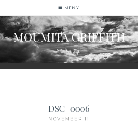
Hoppa
MENY
till
innehåll
MOUMITA GRIFFITH
— —
DSC_0006
NOVEMBER 11