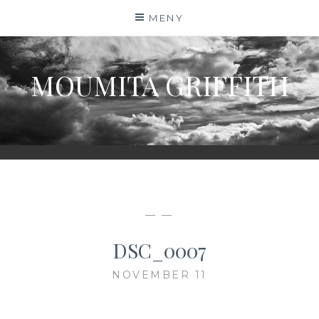
Hoppa
MENY
till
innehåll
MOUMITA GRIFFITH
— —
DSC_0007
NOVEMBER 11