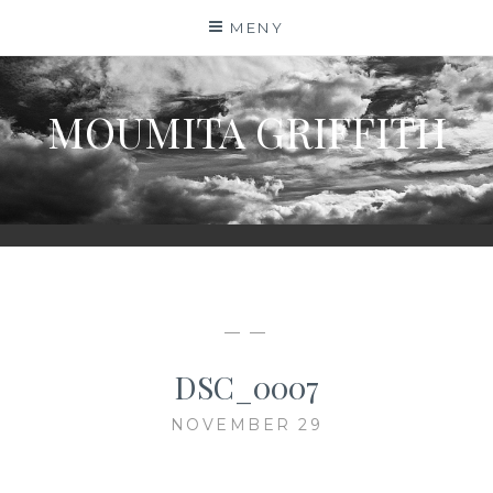
Hoppa
MENY
till
innehåll
MOUMITA GRIFFITH
— —
DSC_0007
NOVEMBER 29