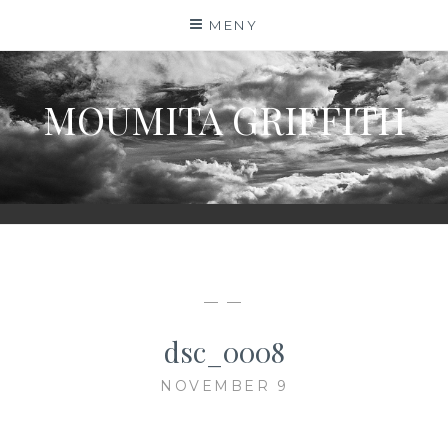
Hoppa
MENY
till
innehåll
MOUMITA GRIFFITH
— —
dsc_0008
NOVEMBER 9