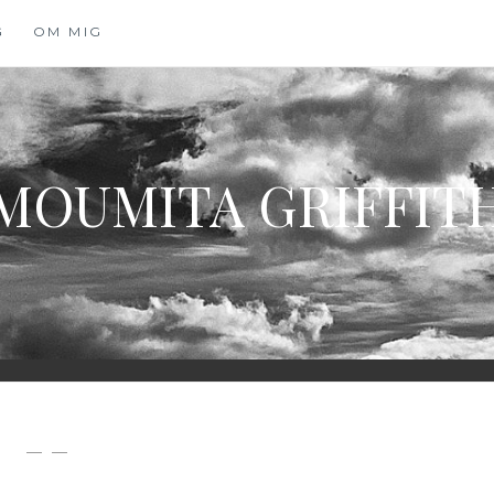
G
OM MIG
MOUMITA GRIFFIT
— —