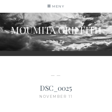
Hoppa
MENY
till
innehåll
MOUMITA GRIFFITH
— —
DSC_0025
NOVEMBER 11