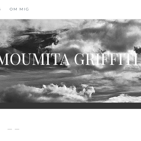
G
OM MIG
MOUMITA GRIFFIT
— —