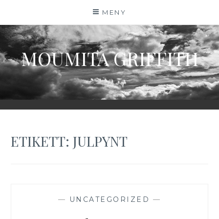
Hoppa
MENY
till
innehåll
MOUMITA GRIFFITH
ETIKETT:
JULPYNT
—
UNCATEGORIZED
—