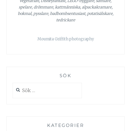
vegetarian, Disneyfantast, LEGO-byggare, samlare,
spelare, drömmare, kattmänniska, alpackakramare,
bokmal, pysslare, badbombsentusiast, potatisälskare,
tedrickare
Moumita Griffith photography
SÖK
Sök
efter:
KATEGORIER