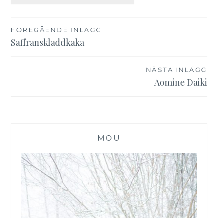
Inläggsnavigering
FÖREGÅENDE INLÄGG
Saffranskladdkaka
NÄSTA INLÄGG
Aomine Daiki
MOU