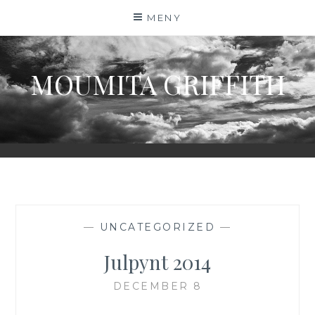
Hoppa
MENY
till
innehåll
MOUMITA GRIFFITH
—
UNCATEGORIZED
—
Julpynt 2014
DECEMBER 8