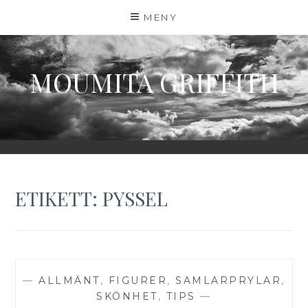
Hoppa
MENY
till
innehåll
MOUMITA GRIFFITH
ETIKETT:
PYSSEL
—
ALLMÄNT
,
FIGURER
,
SAMLARPRYLAR
,
SKÖNHET
,
TIPS
—