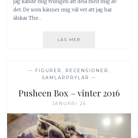
jag kände mig tvungen att dela med mig av
det. De som känner mig väl vet att jag har
älskar The…
DIY
LÄS MER
–
JACK
SKELLINGTON-
LAMPA
—
FIGURER
,
RECENSIONER
,
SAMLARPRYLAR
—
Pusheen Box – vinter 2016
JANUARI 26