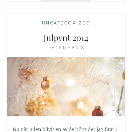
–
VINTER
2016
—
UNCATEGORIZED
—
Julpynt 2014
DECEMBER 8
Nu när julen blivit en av de högtider jag firar i