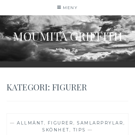
Hoppa
MENY
till
innehåll
MOUMITA GRIFFITH
KATEGORI:
FIGURER
—
ALLMÄNT
,
FIGURER
,
SAMLARPRYLAR
,
SKÖNHET
,
TIPS
—