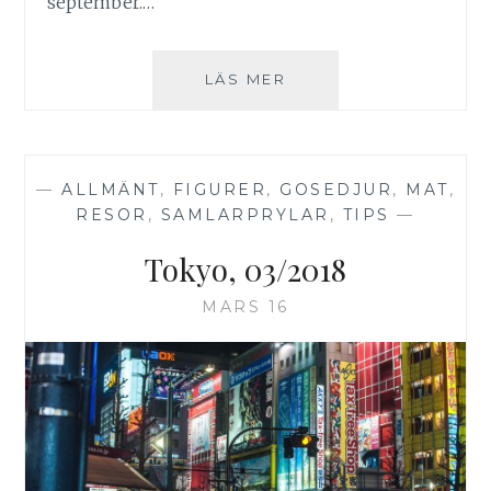
september.…
TOKYO,
LÄS MER
09/2018
—
ALLMÄNT
,
FIGURER
,
GOSEDJUR
,
MAT
,
RESOR
,
SAMLARPRYLAR
,
TIPS
—
Tokyo, 03/2018
MARS 16