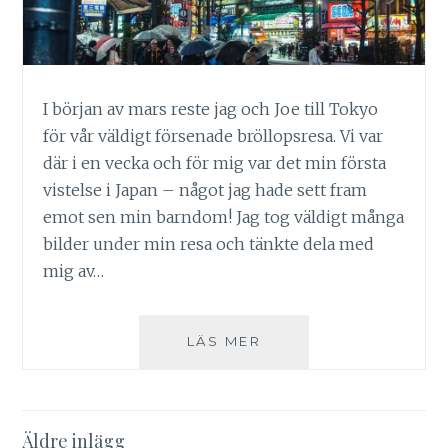
I början av mars reste jag och Joe till Tokyo
för vår väldigt försenade bröllopsresa. Vi var
där i en vecka och för mig var det min första
vistelse i Japan – något jag hade sett fram
emot sen min barndom! Jag tog väldigt många
bilder under min resa och tänkte dela med
mig av…
TOKYO,
LÄS MER
03/2018
Inläggsnavigering
Äldre inlägg