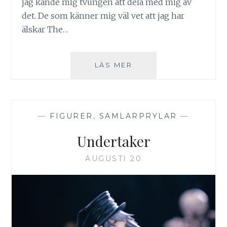
jag kände mig tvungen att dela med mig av
det. De som känner mig väl vet att jag har
älskar The…
DIY
LÄS MER
–
JACK
SKELLINGTON-
LAMPA
—
FIGURER
,
SAMLARPRYLAR
—
Undertaker
AUGUSTI 20