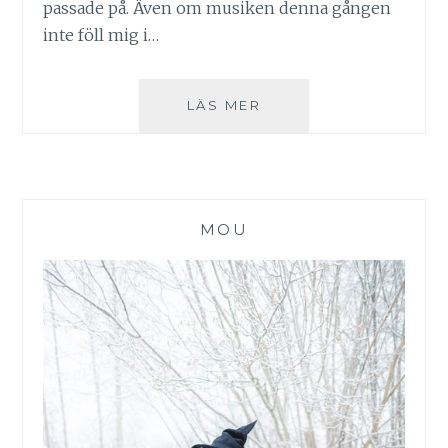
passade på. Även om musiken denna gången
inte föll mig i…
NRJ
LÄS MER
IN
THE
PARK
2018
–
MOU
VÄXJÖ