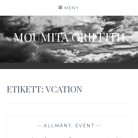
Hoppa
MENY
till
innehåll
MOUMITA GRIFFITH
ETIKETT:
VCATION
—
ALLMÄNT
,
EVENT
—