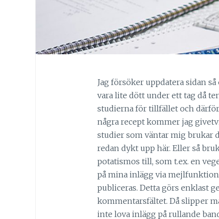
Jag försöker uppdatera sidan s
vara lite dött under ett tag då 
studierna för tillfället och därf
några recept kommer jag givetvi
studier som väntar mig brukar d
redan dykt upp här. Eller så bru
potatismos till, som t.ex. en veg
på mina inlägg via mejlfunktion 
publiceras. Detta görs enklast g
kommentarsfältet. Då slipper man
inte lova inlägg på rullande ba