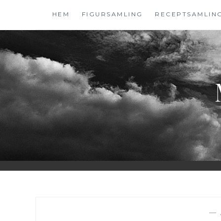
Hoppa
HEM
FIGURSAMLING
RECEPTSAMLIN
till
innehåll
—