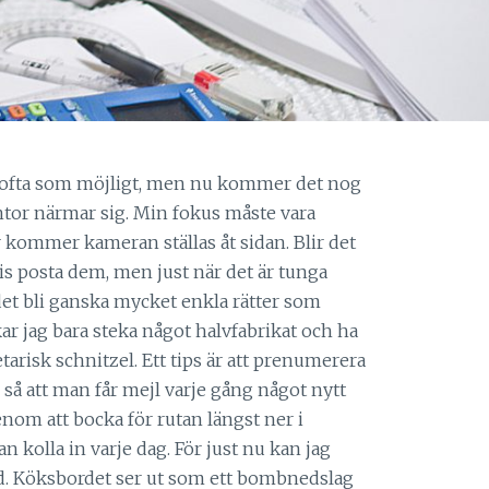
å ofta som möjligt, men nu kommer det nog
tentor närmar sig. Min fokus måste vara
ör kommer kameran ställas åt sidan. Blir det
s posta dem, men just när det är tunga
et bli ganska mycket enkla rätter som
kar jag bara steka något halvfabrikat och ha
etarisk schnitzel. Ett tips är att prenumerera
så att man får mejl varje gång något nytt
enom att bocka för rutan längst ner i
 kolla in varje dag. För just nu kan jag
nd. Köksbordet ser ut som ett bombnedslag