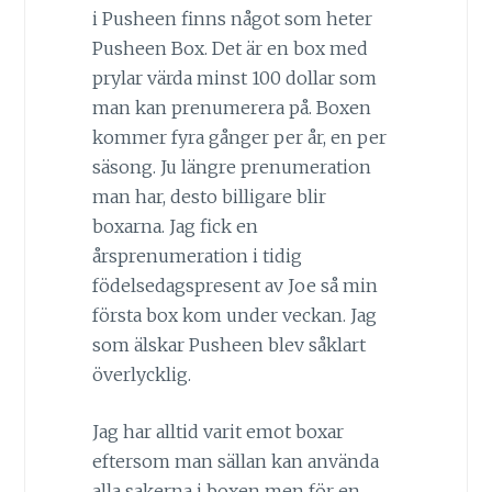
i Pusheen finns något som heter
Pusheen Box. Det är en box med
prylar värda minst 100 dollar som
man kan prenumerera på. Boxen
kommer fyra gånger per år, en per
säsong. Ju längre prenumeration
man har, desto billigare blir
boxarna. Jag fick en
årsprenumeration i tidig
födelsedagspresent av Joe så min
första box kom under veckan. Jag
som älskar Pusheen blev såklart
överlycklig.
Jag har alltid varit emot boxar
eftersom man sällan kan använda
alla sakerna i boxen men för en