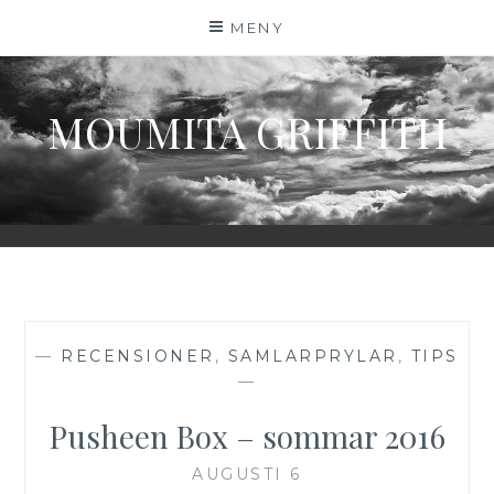
Hoppa
MENY
till
innehåll
MOUMITA GRIFFITH
—
RECENSIONER
,
SAMLARPRYLAR
,
TIPS
—
Pusheen Box – sommar 2016
AUGUSTI 6