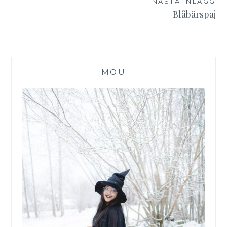
NÄSTA INLÄGG
Blåbärspaj
MOU