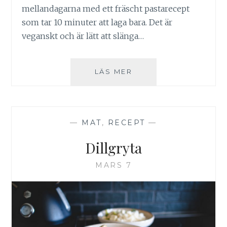
mellandagarna med ett fräscht pastarecept
som tar 10 minuter att laga bara. Det är
veganskt och är lätt att slänga…
SPAGHETTI
LÄS MER
AGLIO,
OLIO
E
POMODORINI
—
MAT
,
RECEPT
—
Dillgryta
MARS 7