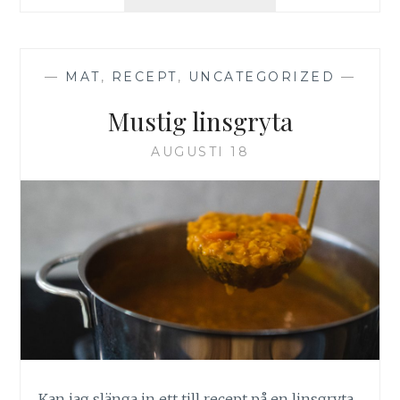
PASTA
MED
SVAMP
—
MAT
,
RECEPT
,
UNCATEGORIZED
—
Mustig linsgryta
AUGUSTI 18
Kan jag slänga in ett till recept på en linsgryta