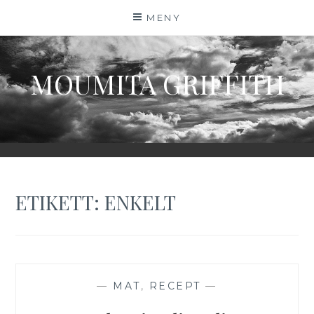
Hoppa
MENY
till
innehåll
MOUMITA GRIFFITH
ETIKETT:
ENKELT
—
MAT
,
RECEPT
—