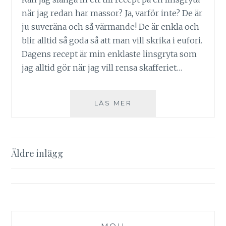
när jag redan har massor? Ja, varför inte? De är
ju suveräna och så värmande! De är enkla och
blir alltid så goda så att man vill skrika i eufori.
Dagens recept är min enklaste linsgryta som
jag alltid gör när jag vill rensa skafferiet…
MUSTIG
LÄS MER
LINSGRYTA
Inläggsnavigering
Äldre inlägg