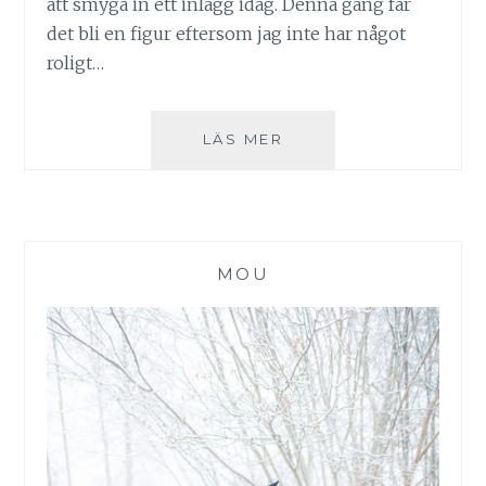
att smyga in ett inlägg idag. Denna gång får
det bli en figur eftersom jag inte har något
roligt…
MATOI
LÄS MER
RYUUKO
MOU