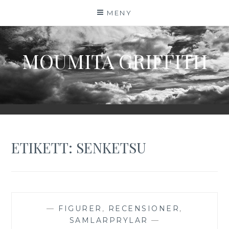
Hoppa
MENY
till
innehåll
MOUMITA GRIFFITH
ETIKETT:
SENKETSU
—
FIGURER
,
RECENSIONER
,
SAMLARPRYLAR
—