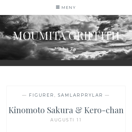
Hoppa
MENY
till
innehåll
MOUMITA GRIFFITH
—
FIGURER
,
SAMLARPRYLAR
—
Kinomoto Sakura & Kero-chan
AUGUSTI 11