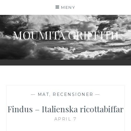
Hoppa
MENY
till
innehåll
MOUMITA GRIFFITH
—
MAT
,
RECENSIONER
—
Findus – Italienska ricottabiffar
APRIL 7