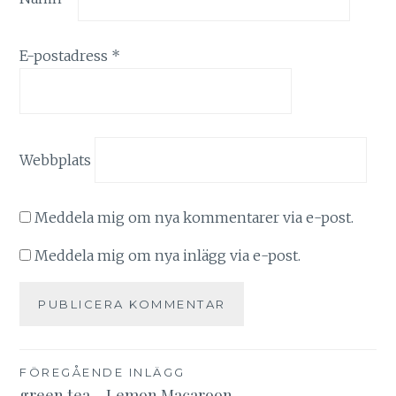
E-postadress
*
Webbplats
Meddela mig om nya kommentarer via e-post.
Meddela mig om nya inlägg via e-post.
Inläggsnavigering
FÖREGÅENDE INLÄGG
green tea – Lemon Macaroon