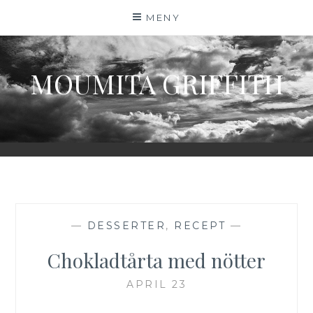
Hoppa
MENY
till
innehåll
MOUMITA GRIFFITH
—
DESSERTER
,
RECEPT
—
Chokladtårta med nötter
APRIL 23