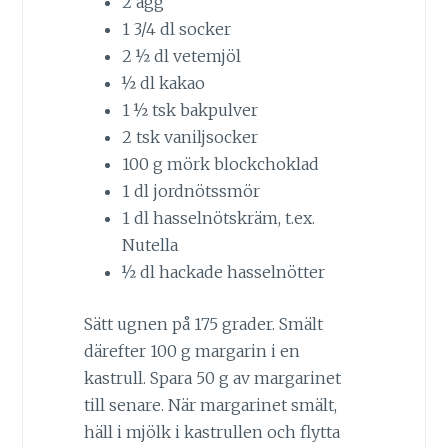
2 ägg
1 3/4 dl socker
2 ½ dl vetemjöl
½ dl kakao
1 ½ tsk bakpulver
2 tsk vaniljsocker
100 g mörk blockchoklad
1 dl jordnötssmör
1 dl hasselnötskräm, t.ex.
Nutella
½ dl hackade hasselnötter
Sätt ugnen på 175 grader. Smält
därefter 100 g margarin i en
kastrull. Spara 50 g av margarinet
till senare. När margarinet smält,
häll i mjölk i kastrullen och flytta