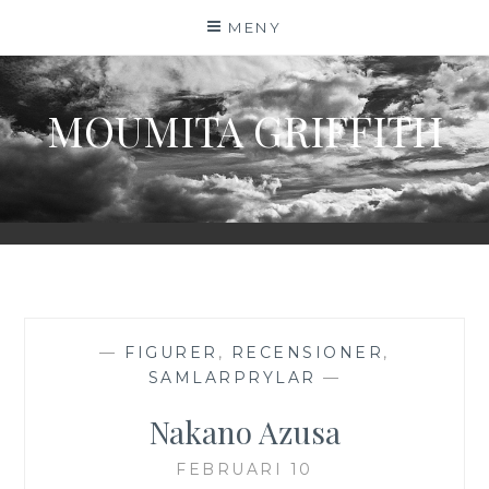
Hoppa
MENY
till
innehåll
MOUMITA GRIFFITH
—
FIGURER
,
RECENSIONER
,
SAMLARPRYLAR
—
Nakano Azusa
FEBRUARI 10