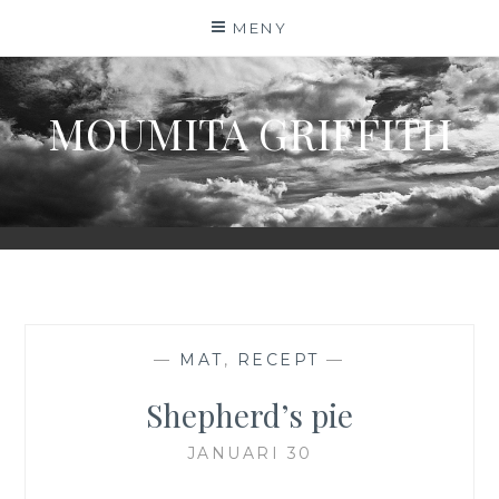
Hoppa
MENY
till
innehåll
MOUMITA GRIFFITH
—
MAT
,
RECEPT
—
Shepherd’s pie
JANUARI 30