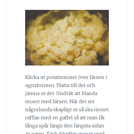
Klicka ut potatismoset över färsen i
ugnsformen. Platta till det och
jämna ut det. Undvik att blanda
moset med färsen. När det ser
någorlunda skapligt ut så ska moset
räfflas med en gaffel så att man får
långa spår längs den längsta sidan
av pajen. Täck därefter moset med