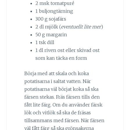
2 msk tomatpuré
1 buljongtärning
300 g sojafärs
2 dl mjölk (
eventuellt lite mer
)
50 g margarin
1 tsk dill
1 dl riven ost eller skivad ost
som kan täcka en form
Börja med att skala och koka
potatisarna i saltat vatten. När
potatisarna väl börjat koka så ska
färsen stekas. Fräs färsen tills den
fått lite färg. Om du använder färsk
lök och vitlök så ska de fräsas
tillsammans med färsen. När färsen
väl fått färg så ska grönsakerna