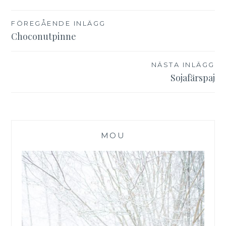
Inläggsnavigering
FÖREGÅENDE INLÄGG
Choconutpinne
NÄSTA INLÄGG
Sojafärspaj
MOU