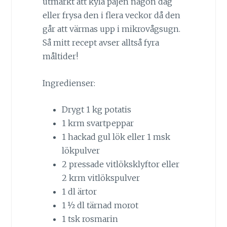
utmärkt att kyla pajen någon dag
eller frysa den i flera veckor då den
går att värmas upp i mikrovågsugn.
Så mitt recept avser alltså fyra
måltider!
Ingredienser:
Drygt 1 kg potatis
1 krm svartpeppar
1 hackad gul lök eller 1 msk
lökpulver
2 pressade vitlöksklyftor eller
2 krm vitlökspulver
1 dl ärtor
1 ½ dl tärnad morot
1 tsk rosmarin