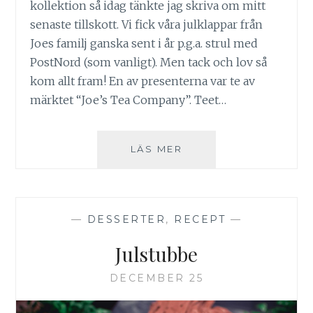
kollektion så idag tänkte jag skriva om mitt
senaste tillskott. Vi fick våra julklappar från
Joes familj ganska sent i år p.g.a. strul med
PostNord (som vanligt). Men tack och lov så
kom allt fram! En av presenterna var te av
märktet “Joe’s Tea Company”. Teet…
JOE’S
LÄS MER
TEA
COMPANY
–
EVER-
—
DESSERTER
,
RECEPT
—
SO-
ENGLISH
Julstubbe
BREAKFAST
DECEMBER 25