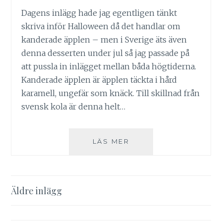
Dagens inlägg hade jag egentligen tänkt
skriva inför Halloween då det handlar om
kanderade äpplen – men i Sverige äts även
denna desserten under jul så jag passade på
att pussla in inlägget mellan båda högtiderna.
Kanderade äpplen är äpplen täckta i hård
karamell, ungefär som knäck. Till skillnad från
svensk kola är denna helt…
KANDERADE
LÄS MER
ÄPPLEN
Inläggsnavigering
Äldre inlägg