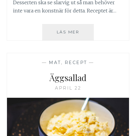
Desserten ska se slarvig ut så man behöver
inte vara en konstnär för detta. Receptet är…
ETON
LÄS MER
MESS
—
MAT
,
RECEPT
—
Äggsallad
APRIL 22