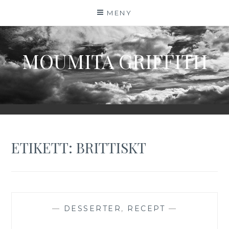
Hoppa
MENY
till
innehåll
MOUMITA GRIFFITH
ETIKETT:
BRITTISKT
—
DESSERTER
,
RECEPT
—