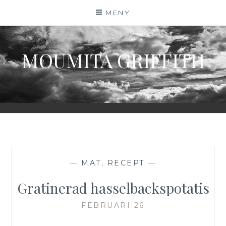
Hoppa
MENY
till
innehåll
MOUMITA GRIFFITH
—
MAT
,
RECEPT
—
Gratinerad hasselbackspotatis
FEBRUARI 26