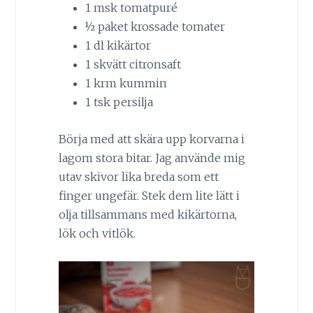
1 msk tomatpuré
½ paket krossade tomater
1 dl kikärtor
1 skvätt citronsaft
1 krm kummin
1 tsk persilja
Börja med att skära upp korvarna i
lagom stora bitar. Jag använde mig
utav skivor lika breda som ett
finger ungefär. Stek dem lite lätt i
olja tillsammans med kikärtorna,
lök och vitlök.