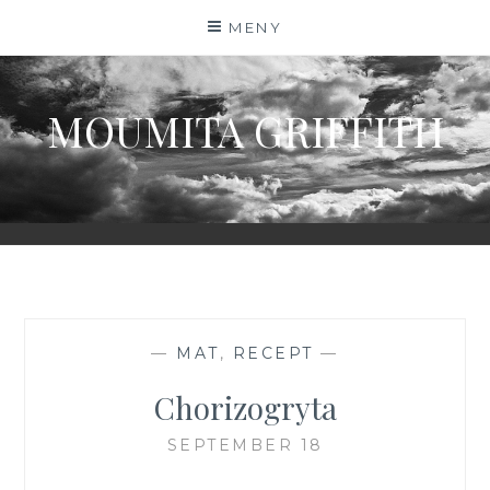
Hoppa
MENY
till
innehåll
MOUMITA GRIFFITH
—
MAT
,
RECEPT
—
Chorizogryta
SEPTEMBER 18