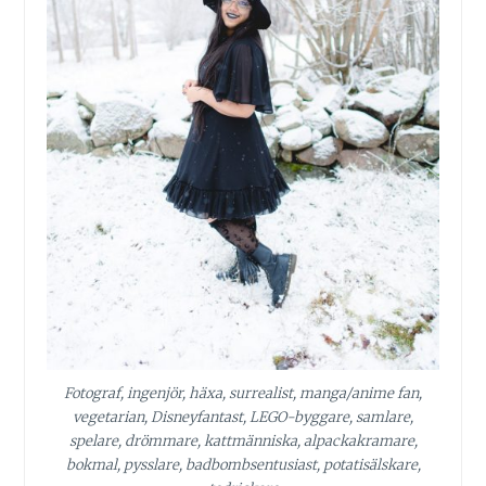
Fotograf, ingenjör, häxa, surrealist, manga/anime fan,
vegetarian, Disneyfantast, LEGO-byggare, samlare,
spelare, drömmare, kattmänniska, alpackakramare,
bokmal, pysslare, badbombsentusiast, potatisälskare,