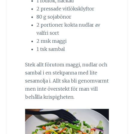
1 rödlök, hackad
2 pressade vitlöksklyftor
80 g sojabönor
2 portioner kokta nudlar av
valfri sort
2 msk maggi
1 tsk sambal
Stek allt förutom maggi, nudlar och
sambal i en stekpanna med lite
sesamolja i. Allt ska bli genomvarmt
men inte överstekt för man vill
behålla krispigheten.