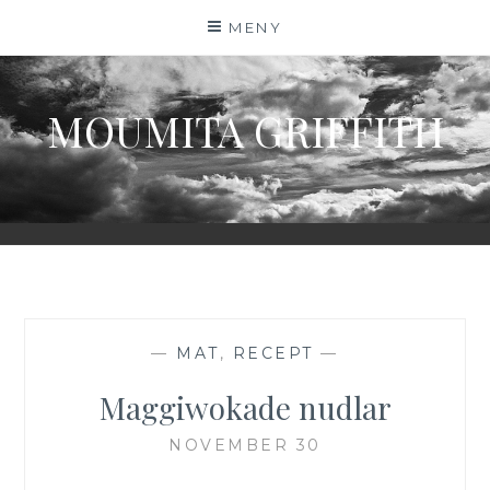
Hoppa
MENY
till
innehåll
MOUMITA GRIFFITH
—
MAT
,
RECEPT
—
Maggiwokade nudlar
NOVEMBER 30