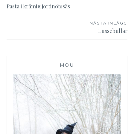
Inläggsnavigering
Pasta i krämig jordnötssås
NÄSTA INLÄGG
Lussebullar
MOU