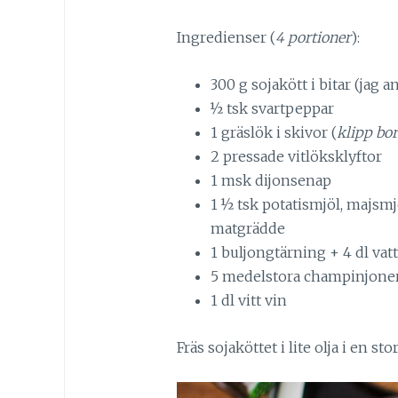
Ingredienser (
4 portioner
):
300 g sojakött i bitar (jag 
½ tsk svartpeppar
1 gräslök i skivor (
klipp bo
2 pressade vitlöksklyftor
1 msk dijonsenap
1 ½ tsk potatismjöl, majsmjö
matgrädde
1 buljongtärning + 4 dl vat
5 medelstora champinjoner
1 dl vitt vin
Fräs sojaköttet i lite olja i en st