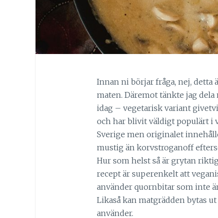
Innan ni börjar fråga, nej, detta 
maten. Däremot tänkte jag dela m
idag – vegetarisk variant givetv
och har blivit väldigt populärt i
Sverige men originalet innehålle
mustig än korvstroganoff efters
Hur som helst så är grytan riktig
recept är superenkelt att veganis
använder quornbitar som inte är
Likaså kan matgrädden bytas ut 
använder.