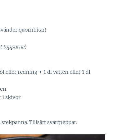
använder quornbitar)
rt topparna
)
l eller redning + 1 dl vatten eller 1 dl
ten
 i skivor
or stekpanna. Tillsätt svartpeppar.