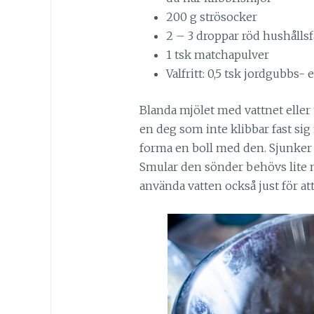
200 g strösocker
2 – 3 droppar röd hushållsf
1 tsk matchapulver
Valfritt: 0,5 tsk jordgubbs
Blanda mjölet med vattnet eller t
en deg som inte klibbar fast sig 
forma en boll med den. Sjunker 
Smular den sönder behövs lite me
använda vatten också just för at