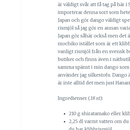
är väldigt svår att få tag på här
importerar denna sort som heter
Japan och gör dango väldigt spec
rismjöl så jag gör en annan varia
Japan gör såhär också men det är
mochiko istället som är ett klib
vanligt rismjöl från en svensk bu
butiker och finns även i nätbutik
samma spänst i min dango som 
använder jag silkestofu. Dango 
är inte alltid det men just Hana
Ingredienser (
18 st
.):
210 g shiratamako eller kli
2,25 dl varmt vatten om du
du har klibbrismjöl