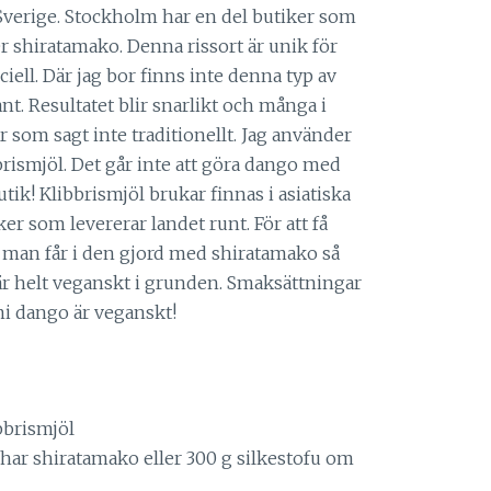
 i Sverige. Stockholm har en del butiker som
 shiratamako. Denna rissort är unik för
iell. Där jag bor finns inte denna typ av
nt. Resultatet blir snarlikt och många i
 som sagt inte traditionellt. Jag använder
brismjöl. Det går inte att göra dango med
tik! Klibbrismjöl brukar finnas i asiatiska
er som levererar landet runt. För att få
man får i den gjord med shiratamako så
är helt veganskt i grunden. Smaksättningar
mi dango är veganskt!
bbrismjöl
 har shiratamako eller 300 g silkestofu om