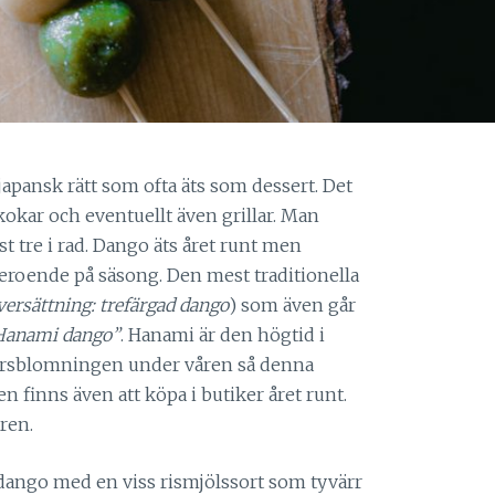
 japansk rätt som ofta äts som dessert. Det
kar och eventuellt även grillar. Man
st tre i rad. Dango äts året runt men
beroende på säsong. Den mest traditionella
versättning: trefärgad dango
) som även går
Hanami dango”
. Hanami är den högtid i
ärsblomningen under våren så denna
en finns även att köpa i butiker året runt.
ren.
 dango med en viss rismjölssort som tyvärr